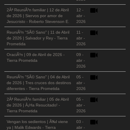
2Âª ReuniÃ³n familiar | 12 de Abril
12 -
de 2026 | Siervos por amor de
abr -
Jesucristo - Roberto Stevenson E.
2026
ReuniÃ³n "SÃ© Sano" | 11 de Abril
11 -
de 2026 | Salvador y Rey - Tierra
abr -
Prometida
2026
OraciÃ³n | 09 de Abril de 2026 -
09 -
Tierra Prometida
abr -
2026
ReuniÃ³n "SÃ© Sano" | 04 de Abril
05 -
de 2026 | Tres cruces dos destinos
abr -
diferentes - Tierra Prometida
2026
2Âª ReuniÃ³n familiar | 05 de Abril
05 -
de 2026 | Â¡Ha Resucitado! -
abr -
Tierra Prometida
2026
Vengan los sedientos | Ã‰l viene
03 -
ya | Malik Edwards - Tierra
abr -