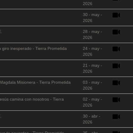
2026
30 - may -
2026
E.
28 - may -
2026
 giro inesperado - Tierra Prometida
24 - may -
2026
21 - may -
2026
 Magdala Misionera - Tierra Prometida
03 - may -
2026
sús camina con nosotros - Tierra
02 - may -
2026
.
30 - abr -
2026
que te acuerdas - Tierra Prometida
25 - abr -