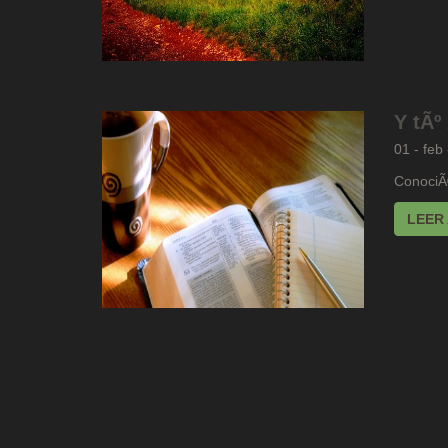
Y tÃº
01 - feb
ConociÃ
LEER