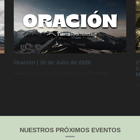
Oración | 30 de Julio de 2026
2
C
Jueves de oración en la iglesia Tierra Prometida
M
Re
NUESTROS PRÓXIMOS EVENTOS