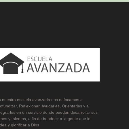
 nuestra escuela avanzada nos enfocamos a
ofundizar, Reflexionar, Ayudarles, Orientarles y a
tegrarlos en un servicio donde puedan desarrollar sus
nes y talentos, a fin de bendecir a la gente que le
dea y glorificar a Dios