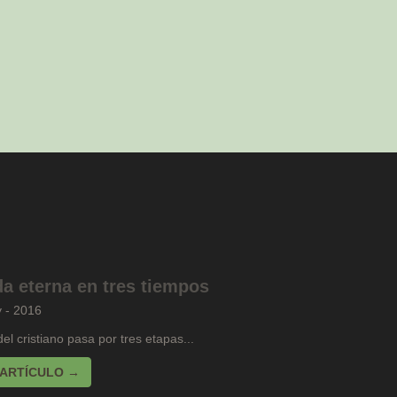
da eterna en tres tiempos
y - 2016
del cristiano pasa por tres etapas...
 ARTÍCULO →