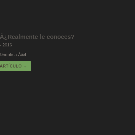
 Â¿Realmente le conoces?
 - 2016
©ndole a Ã‰l
 ARTÍCULO →