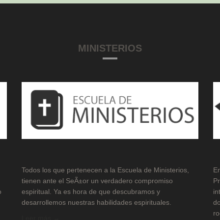
MINISTERIOS
Todos los que pertenecen a la Escuela de Ministerios,
En
tienen ante el SeÃ±or un verdadero compromiso
Pr
o
espiritual. Ya es hora de que descubramos y
in
desarrollemos nuestras habilidades espirituales.
do
ro
Leer más →