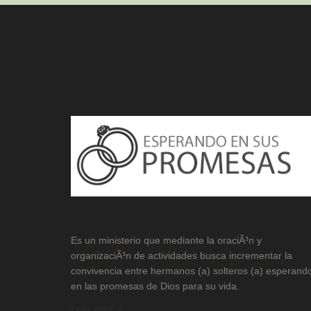
Es un ministerio que mediante la oraciÃ³n y
organizaciÃ³n de actividades busca incrementar la
convivencia entre hermanos (a) solteros (a) esperand
en las promesas de Dios para su vida.
Leer más →