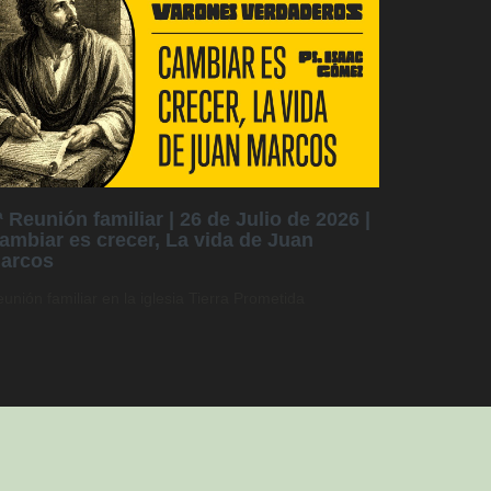
ª Reunión familiar | 26 de Julio de 2026 |
ambiar es crecer, La vida de Juan
arcos
unión familiar en la iglesia Tierra Prometida