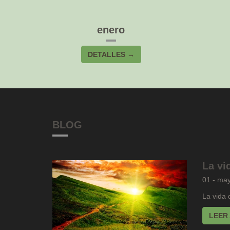
enero
DETALLES →
BLOG
La vi
01 - ma
La vida 
LEER