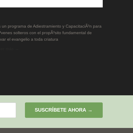
 un programa de Adiestramiento y CapacitaciÃ³n para
³venes solteros con el propÃ³sito fundamental de
evar el evangelio a toda criatura
eer más →
SUSCRÍBETE AHORA →