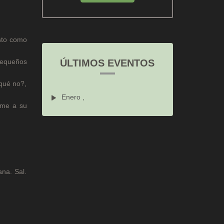
isto como
 pequeños
ÚLTIMOS EVENTOS
 qué no?,
Enero ,
rme a su
ana. Sal.