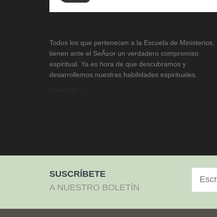
Todos los que pertenecen a la Escuela de Ministerios,
tienen ante el SeÃ±or un verdadero compromiso
espiritual. Ya es hora de que descubramos y
desarrollemos nuestras habilidades espirituales.
Leer más →
Correo
SUSCRÍBETE
electró
A NUESTRO BOLETÍN