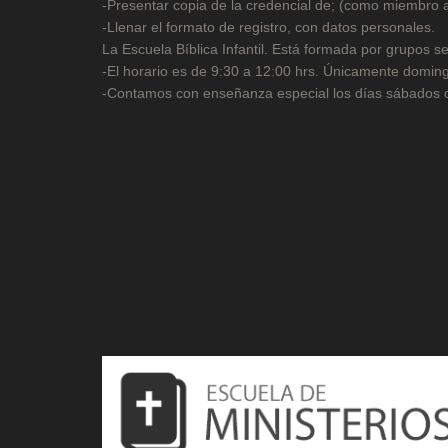
-Presentar copia de la credencial de; (como miembro
-Llenar el formato de registro, con datos personales.
La Escuela Bíblica Infantil. Está formada por grupos s
-El horario es de 9:30 a 12:00 hrs. Únicamente domin
-Contamos con enseñanza especial los días sábados de