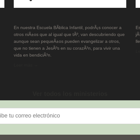
En nuestra Escuela BÃ­blica Infantil, podrÃ¡s conocer a
Es
otros niÃ±os que al igual que tÃº, van descubriendo que
jÃ
aunque sean pequeÃ±os pueden evangelizar a otros,
ll
que no tienen a JesÃºs en su corazÃ³n, para vivir una
L
vida en bendiciÃ³n.
Leer más →
Ver todos los ministerios
nico