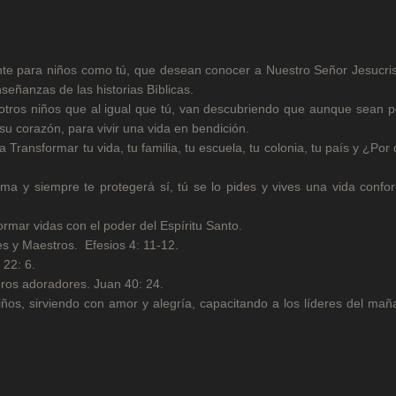
mente para niños como tú, que desean conocer a Nuestro Señor Jesucr
señanzas de las historias Bíblicas.
a otros niños que al igual que tú, van descubriendo que aunque sean
su corazón, para vivir una vida en bendición.
ransformar tu vida, tu familia, tu escuela, tu colonia, tu país y ¿Por
ma y siempre te protegerá sí, tú se lo pides y vives una vida confo
ormar vidas con el poder del Espíritu Santo.
es y Maestros. Efesios 4: 11-12.
 22: 6.
eros adoradores. Juan 40: 24.
niños, sirviendo con amor y alegría, capacitando a los líderes del mañ