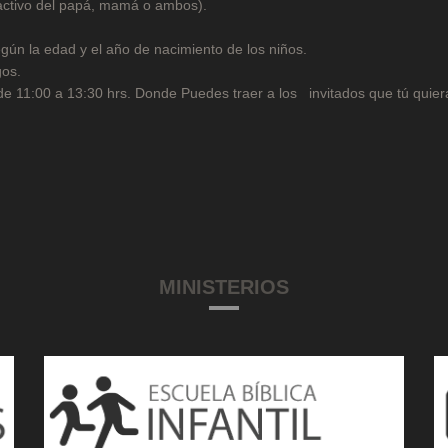
 activo del papá, mamá o ambos).
egún la edad y el año de nacimiento de los niños.
gos.
 11:00 a 13:30 hrs. Donde Puedes traer a los invitados que tú quier
MINISTERIOS